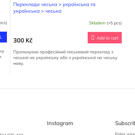
Переклади чеська > українська та
українська > чеська
pcs)
Skladem
(>5 pcs)
L
Add to cart
300 Kč
ку
Пропонуємо професійний письмовий переклад з
и
чеської на українську або з української на чеську
мову.
L
i
s
t
i
n
g
c
Instagram
Subscri
o
n
Enter you