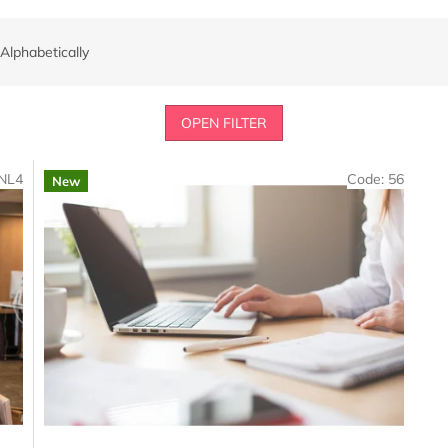
Alphabetically
OPEN FILTER
NL4
Code:
56
New