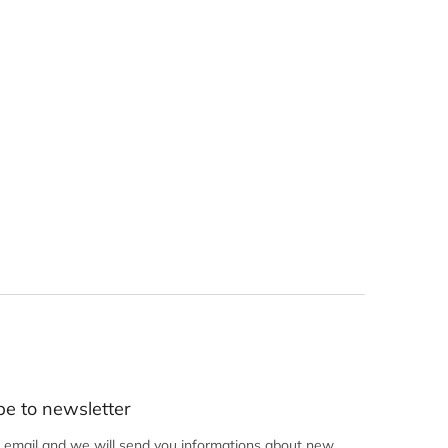
be to newsletter
r email and we will send you informations about new