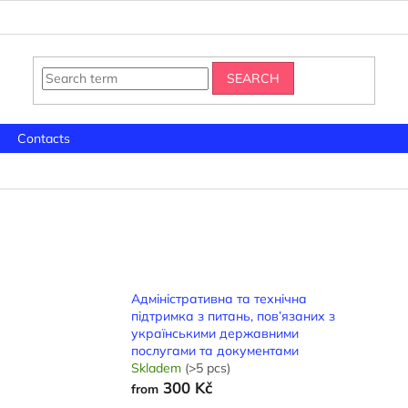
SEARCH
Contacts
а
Адміністративна та технічна
підтримка з питань, пов’язаних з
українськими державними
послугами та документами
Skladem
(>5 pcs)
300 Kč
from