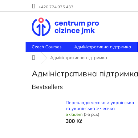
Skip
+420 724 975 433
to
content
Czech Courses
Адміністративна підтримка
Home
Адміністративна підтримка
Адміністративна підтримк
Bestsellers
Переклади чеська > українська
та українська > чеська
Skladem
(>5 pcs)
300 Kč