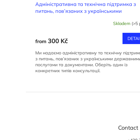
s
Адміністративна та технічна підтримка з
питань, пов’язаних з українськими
державними послугами та документами
Skladem
(>5 
DETAI
300 Kč
from
Ми надаємо адміністративну та технічну підтрим
з питань, пов’язаних з українськими державним
послугами та документами. Оберіть один із
конкретних типів консультації.
F
o
o
t
e
Contact
r